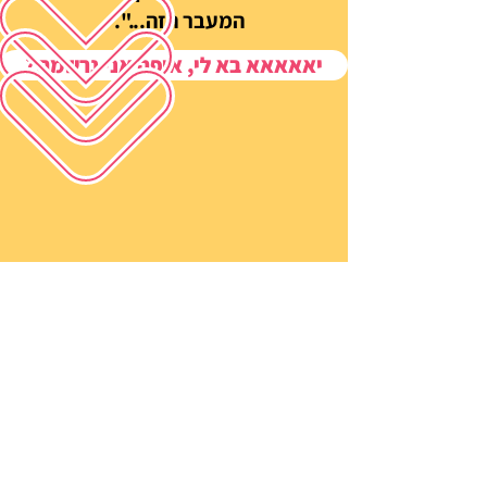
המעבר הזה...".
?יאאאאא בא לי, איפה אני נרשמת