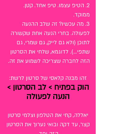
2. הטיפ עצמו. טיפ אחד. קטן.
ממוקד.
3. מה עכשיו? זה שלב ההנעה
לפעולה. בחרי הנעה אחת שקשורה
לתוכן (ולא גם לייק, גם שמרי, גם
שתפי...). לדוגמא, שלחי את הסרטון
הזה לחברה שצריכה לשמוע את זה.
זהו מבנה קלאסי של סרטון לרשת:
הוק בפתיח > לב הסרטון >
הנעה לפעולה
יאללה, קחי את הטלפון וצלמי סרטון
קצר, עד דקה ובואי נערוך את הסרטון
הזה יחד.