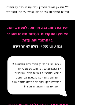
*** אם אין סאונד לסרטון עמדי עם העכבר על הפינה
הימנית התחתונה של הסרטון
ו
לחצי על התו המוזיקלי
איך הצלחת, ככה מרחוק, לטעת בי את
האומץ והסקרנות לעשות משהו שעורר
בי התנגדויות עזות
נגה טושינסקי | דולה לאחר לידה
אורית , יש לך כל כך הרבה במה להתגאות!!!
איך הצלחת, ככה מרחוק, לטעת בי את
האומץ והסקרנות לעשות משהו שעורר בי
התנגדויות עזות - קודם בזכות הסרטונים
המעולים שלך, ובהמשך הסדנה הסופר שוות
הזאת. את מורה משובחת ממש!!!
את מסבירה בצורה כל כך פשוטה וברורה