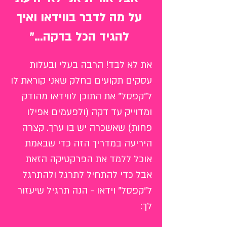
על מה לדבר בווידאו ואיך
להגיד הכל בדקה..."
את לא לבד! הרבה בעלי ובעלות
עסקים תקועים בחלק שאני קוראת לו
ל"קפסל" את התוכן לווידאו מהודק
ומדוייק עד דקה (ולפעמים אפילו
פחות) שאשכרה יש בו ערך. קצרה
היריעה במדריך הזה כדי שבאמת
אוכל ללמד את הפרקטיקה הזאת
אבל כדי להתחיל לתרגל ולהתרגל
ל"קפסל" וידאו
- הנה תרגיל
שיעזור
לך: