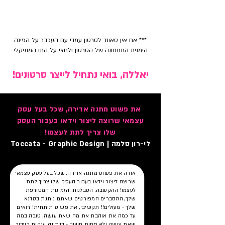
*** אם אין סאונד לסרטון עמדי עם העכבר על הפינה
הימנית התחתונה של הסרטון
ו
לחצי על התו המוזיקלי
יאללה, בואי נתחיל לייצר סרטונים!
את פשוט מתנה אדירה, שכל בעל עסק
עצמאי שרוצה ליצור וידאו בעבור העסק
שלו צריך לתת לעצמו!
לי-רון סלמה | Toccata - Graphic Design
אורה את פשוט מתנה אדירה, שכל בעל עסק עצמאי
שרוצה ליצור וידאו בעבור העסק שלו צריך לתת
לעצמו! ההקשבה, הסבלנות, הזמינות המטורפת
שלך, ההסברים המפורטים שאתם נותנת בסדנא
שלך - מעולים!! תקשיבי, את פשוט תותחית! רואים
עד כמה את אוהבת את מה שאת עושה, טובה במה
שאת עושה ולא פחות חשוב - בנתינה ענקית בעבור