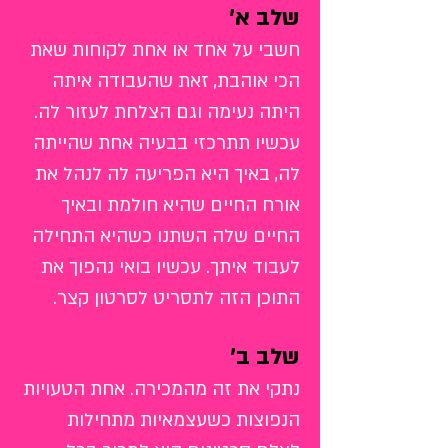
שלב
א'
חשבי על אחד או אחת לקוחות שאת
הכי אוהבת, זאת שהעבודה איתה
היתה נעימה וגם הצלחת לעזור לה.
עכשיו תתרכזי בבעיה אחת שהייתה
לה, באיך היא הפריעה לה לנהל את
אורח החיים שהיא חולמת ובאיך
החיים שלה השתנו כשהיא התחילה
לעבוד איתך.
עכשיו
בואי נהפוך את
התוכן הזה לתסריט לסרטון קצר.
שלב ב'
נתקי את זה מהמכירה. אחת הטעויות
הנפוצות כשעצמאיות מתחילות