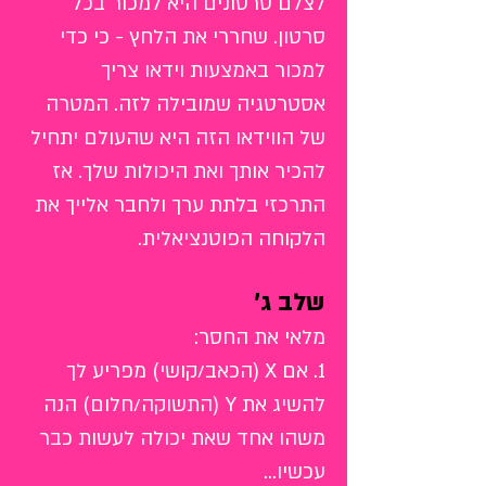
לצלם סרטונים היא למכור בכל
סרטון. שחררי את הלחץ - כי כדי
למכור באמצעות וידאו צריך
אסטרטגיה שמובילה לזה. המטרה
של הווידאו הזה היא שהעולם יתחיל
להכיר אותך ואת היכולות שלך. אז
התרכזי בלתת ערך ולחבר אלייך את
הלקוחה הפוטנציאלית.
שלב ג'
מלאי את החסר:
1. אם X (הכאב/קושי) מפריע
לך
להשיג את Y (התשוקה/חלום) הנה
משהו אחד שאת יכולה לעשות כבר
עכשיו...