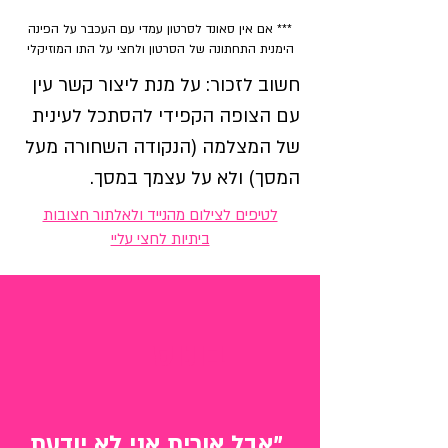
*** אם אין סאונד לסרטון עמדי עם העכבר על הפינה
הימנית התחתונה של הסרטון
ו
לחצי על התו המוזיקלי
חשוב לזכור: על מנת ליצור קשר עין
עם הצופה הקפידי להסתכל לעינית
של המצלמה (הנקודה השחורה מעל
המסך) ולא על עצמך במסך.
לטיפים לצילום מהנייד ולאלתור חצובות
ביתיות לחצי עליי
בונוס
"אבל אורית אני לא יודעת