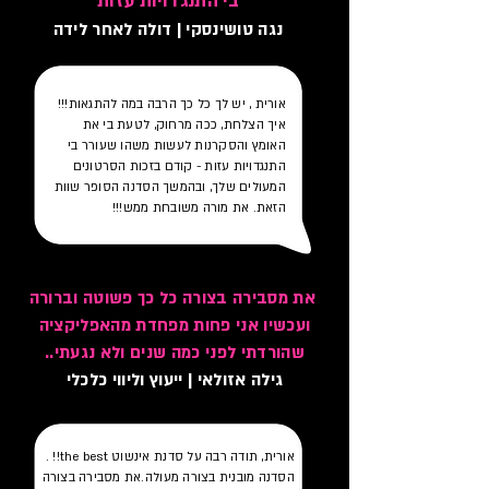
בי התנגד
ויות עזות
נגה טושינסקי | דולה לאחר לידה
אורית , יש לך כל כך הרבה במה להתגאות!!!
איך הצלחת, ככה מרחוק, לטעת בי את
האומץ והסקרנות לעשות משהו שעורר בי
התנגדויות עזות - קודם בזכות הסרטונים
המעולים שלך, ובהמשך הסדנה הסופר שוות
הזאת. את מורה משובחת ממש!!!
את מסבירה בצורה כל כך פשוטה וברורה
ועכשיו אני פחות מפחדת מהאפליקציה
שהורדתי לפני כמה שנים ולא נגעתי..
גילה אזולאי | ייעוץ וליווי כלכלי
אורית, תודה רבה על סדנת אינשוט the best!! .
הסדנה מובנית בצורה מעולה.את מסבירה בצורה