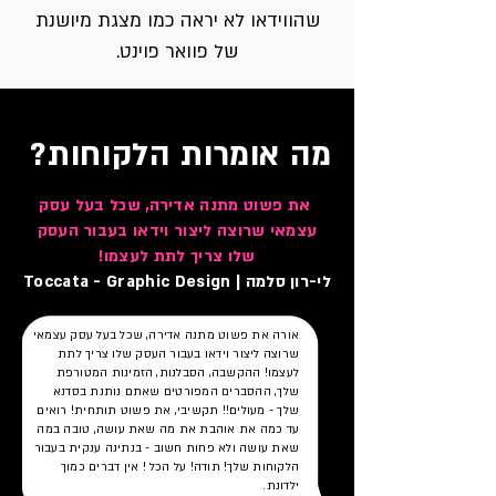
שהווידאו לא יראה כמו מצגת מיושנת
של פוואר פוינט.
מה אומרות הלקוחות?
את פשוט מתנה אדירה, שכל בעל עסק
עצמאי שרוצה ליצור וידאו בעבור העסק
שלו צריך לתת לעצמו!
לי-רון סלמה | Toccata - Graphic Design
אורה את פשוט מתנה אדירה, שכל בעל עסק עצמאי
שרוצה ליצור וידאו בעבור העסק שלו צריך לתת
לעצמו! ההקשבה, הסבלנות, הזמינות המטורפת
שלך, ההסברים המפורטים שאתם נותנת בסדנא
שלך - מעולים!! תקשיבי, את פשוט תותחית! רואים
עד כמה את אוהבת את מה שאת עושה, טובה במה
שאת עושה ולא פחות חשוב - בנתינה ענקית בעבור
הלקוחות שלך! תודה! על הכל ! אין דברים כמוך
ילדונת.